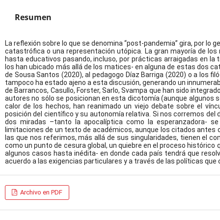
Resumen
La reflexión sobre lo que se denomina “post-pandemia” gira, por lo g
catastrófica o una representación utópica. La gran mayoría de lo
hasta educativos pasando, incluso, por prácticas arraigadas en la t
los han ubicado más allá de los matices- en alguna de estas dos ca
de Sousa Santos (2020), al pedagogo Díaz Barriga (2020) o a los fil
tampoco ha estado ajeno a esta discusión, generando un innumerabl
de Barrancos, Casullo, Forster, Sarlo, Svampa que han sido integrad
autores no sólo se posicionan en esta dicotomía (aunque algunos se
calor de los hechos, han reanimado un viejo debate sobre el víncul
posición del científico y su autonomía relativa. Si nos corremos del
dos miradas –tanto la apocalíptica como la esperanzadora- se
limitaciones de un texto de académicos, aunque los citados antes 
las que nos referimos, más allá de sus singularidades, tienen el
como un punto de cesura global, un quiebre en el proceso histórico 
algunos casos hasta inédita- en donde cada país tendrá que resol
acuerdo a las exigencias particulares y a través de las políticas qu
Archivo en PDF